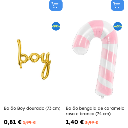
-59%
-65%
Balão Boy dourado (73 cm)
Balão bengala de caramelo
rosa e branco (74 cm)
0,81 €
1,40 €
1,99 €
3,99 €