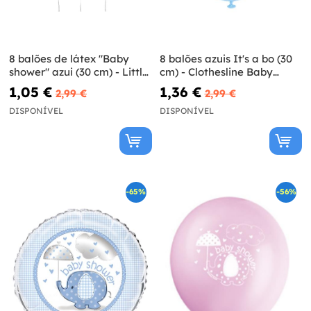
8 balões de látex "Baby
8 balões azuis It's a bo (30
shower" azui (30 cm) - Little
cm) - Clothesline Baby
Star Blue
Shower
1,05 €
1,36 €
2,99 €
2,99 €
DISPONÍVEL
DISPONÍVEL
-65%
-56%