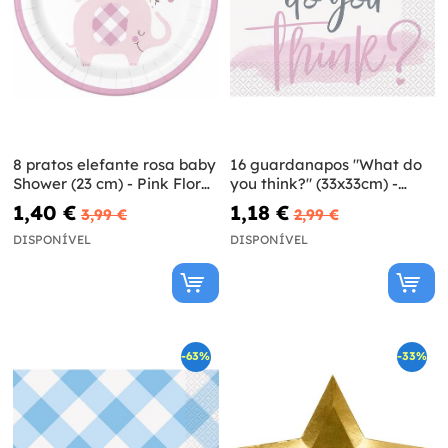
8 pratos elefante rosa baby
16 guardanapos "What do
Shower (23 cm) - Pink Floral
you think?" (33x33cm) -
Elephant
Gender Reveal Party
1,40 €
1,18 €
3,99 €
2,99 €
DISPONÍVEL
DISPONÍVEL
-63%
-33%