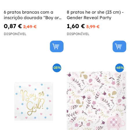
6 pratos brancas com a
8 pratos he or she (23 cm) -
inscrição dourada "Boy or
Gender Reveal Party
Girl?" de pape (23 cm) -
0,87 €
1,60 €
2,49 €
3,99 €
Gender Reval Party
DISPONÍVEL
DISPONÍVEL
-25%
-65%