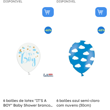
DISPONÍVEL
DISPONÍVEL
-61%
-63%
6 balões de latex "IT'S A
6 balões azul semi-claro
BOY" Baby Shower branco
com nuvens (30cm)
(30 cm)