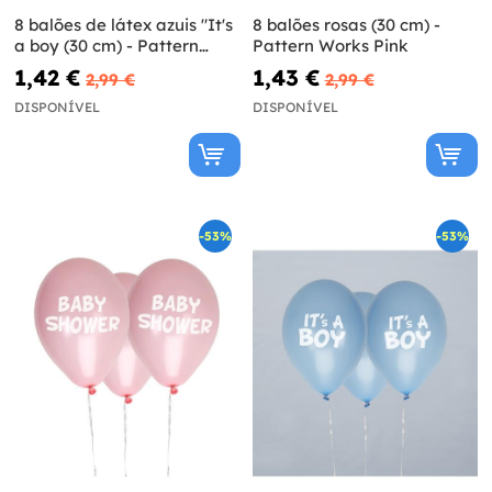
8 balões de látex azuis "It's
8 balões rosas (30 cm) -
a boy (30 cm) - Pattern
Pattern Works Pink
Works
1,42 €
1,43 €
2,99 €
2,99 €
DISPONÍVEL
DISPONÍVEL
-53%
-53%