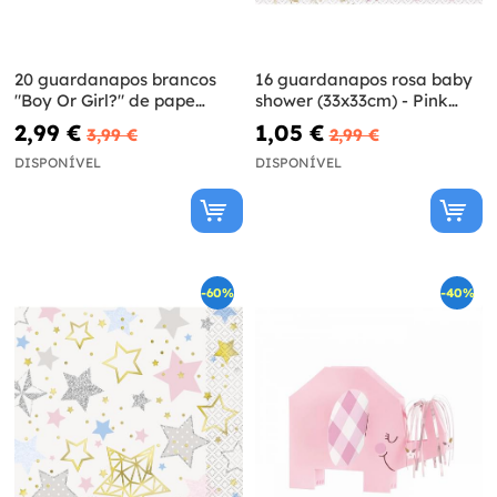
20 guardanapos brancos
16 guardanapos rosa baby
"Boy Or Girl?" de pape
shower (33x33cm) - Pink
(33x33 cm) - Gender Reveal
Floral Elephant
2,99 €
1,05 €
3,99 €
2,99 €
Party
DISPONÍVEL
DISPONÍVEL
-60%
-40%