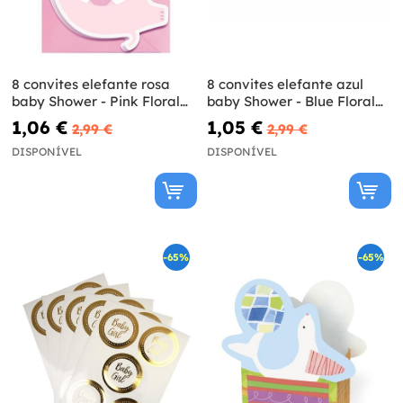
8 convites elefante rosa
8 convites elefante azul
baby Shower - Pink Floral
baby Shower - Blue Floral
Elephant
Elephant
1,06 €
1,05 €
2,99 €
2,99 €
DISPONÍVEL
DISPONÍVEL
-65%
-65%