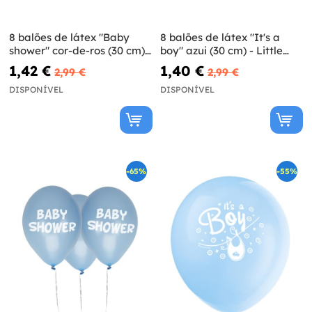
8 balões de látex "Baby
8 balões de látex "It's a
shower" cor-de-ros (30 cm) -
boy" azui (30 cm) - Little
Little Star Pink
Star Blue
1,42 €
1,40 €
2,99 €
2,99 €
DISPONÍVEL
DISPONÍVEL
-65%
-55%