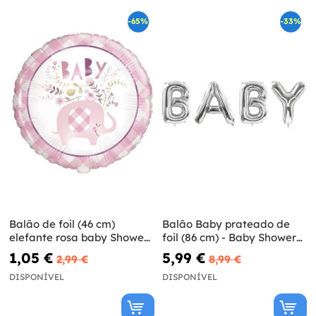
-65%
-33%
Balão de foil (46 cm)
Balão Baby prateado de
elefante rosa baby Shower
foil (86 cm) - Baby Shower
- Pink Floral Elephant
Collection
1,05 €
5,99 €
2,99 €
8,99 €
DISPONÍVEL
DISPONÍVEL