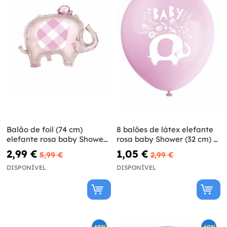
Balão de foil (74 cm)
8 balões de látex elefante
elefante rosa baby Shower-
rosa baby Shower (32 cm) -
Pink Floral Elephant
Pink Floral Elephant
2,99 €
1,05 €
5,99 €
2,99 €
DISPONÍVEL
DISPONÍVEL
-60%
-60%