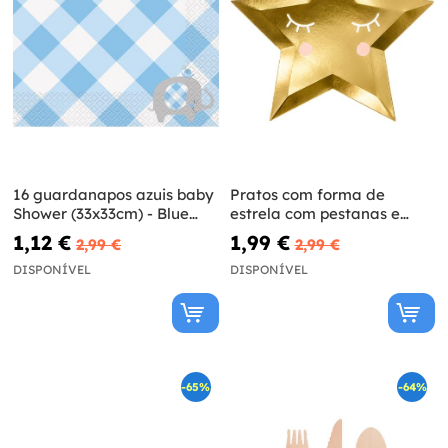
16 guardanapos azuis baby
Pratos com forma de
Shower (33x33cm) - Blue
estrela com pestanas e
Floral Elephant
blush - Little Star
1,12 €
1,99 €
2,99 €
2,99 €
DISPONÍVEL
DISPONÍVEL
-65%
-64%