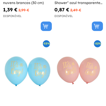
nuvens brancas (30 cm)
Shower" azul transparente
(30cm)
1,39 €
0,87 €
2,99 €
2,49 €
DISPONÍVEL
DISPONÍVEL
-53%
-52%