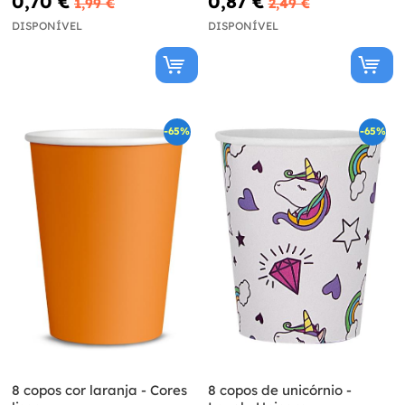
0,70 €
0,87 €
1,99 €
2,49 €
DISPONÍVEL
DISPONÍVEL
-65%
-65%
8 copos cor laranja - Cores
8 copos de unicórnio -