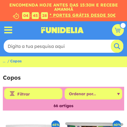
ENCOMENDA HOJE ANTES DAS 15:30H E RECEBE
AMANHÃ
* PORTES GRÁTIS DESDE 50€
:
:
04
45
27
...
Copos
Copos
Filtrar
66
artigos
-65%
-60%