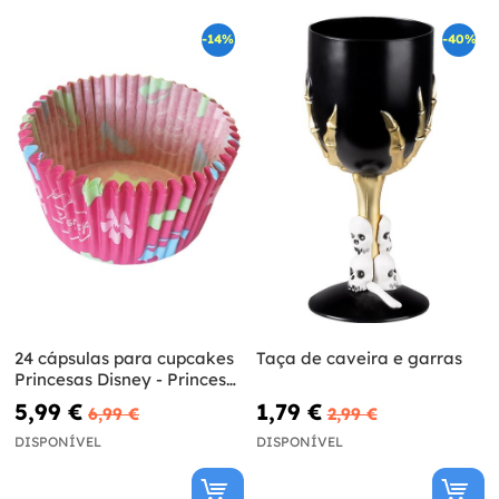
-14%
-40%
24 cápsulas para cupcakes
Taça de caveira e garras
Princesas Disney - Princess
Dreaming
5,99 €
1,79 €
6,99 €
2,99 €
DISPONÍVEL
DISPONÍVEL