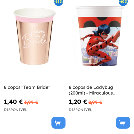
-65%
-60%
8 copos "Team Bride"
8 copos de Ladybug
(200ml) - Miraculous
Ladybug
1,40 €
1,20 €
3,99 €
2,99 €
DISPONÍVEL
DISPONÍVEL