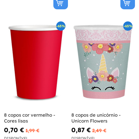
-65%
-65%
8 copos cor vermelho -
8 copos de unicórnio -
Cores lisas
Unicorn Flowers
0,70 €
0,87 €
1,99 €
2,49 €
DISPONÍVEL
DISPONÍVEL