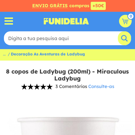
ENVIO GRÁTIS
compras
+50€
0
...
Decoração As Aventuras de Ladybug
8 copos de Ladybug (200ml) - Miraculous
Ladybug
3 Comentários
Consulte-as