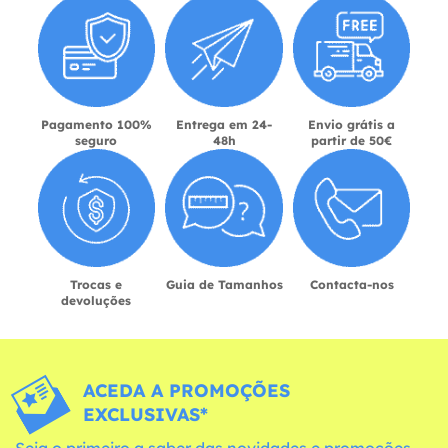
Pagamento 100%
Entrega em 24-
Envio grátis a
seguro
48h
partir de 50€
Trocas e
Guia de Tamanhos
Contacta-nos
devoluções
ACEDA A PROMOÇÕES
EXCLUSIVAS*
Seja o primeiro a saber das novidades e promoções