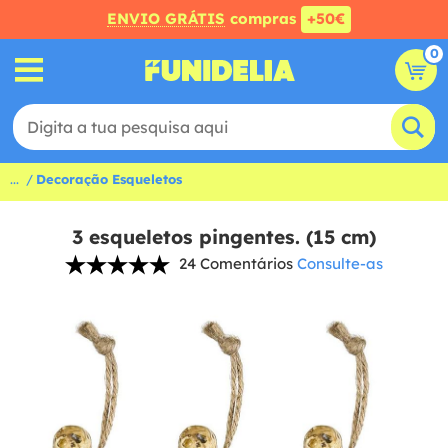
ENVIO GRÁTIS
compras
+50€
0
...
Decoração Esqueletos
3 esqueletos pingentes. (15 cm)
24 Comentários
Consulte-as