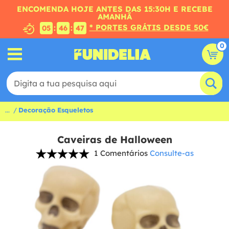
ENCOMENDA HOJE ANTES DAS 15:30H E RECEBE
AMANHÃ
* PORTES GRÁTIS DESDE 50€
:
:
05
46
46
0
...
Decoração Esqueletos
Caveiras de Halloween
1 Comentários
Consulte-as