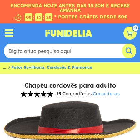
ENCOMENDA HOJE ANTES DAS 15:30H E RECEBE
AMANHÃ
* PORTES GRÁTIS DESDE 50€
:
:
08
15
27
0
...
Fatos Sevilhana, Cordovês & Flamenco
Chapéu cordovês para adulto
19 Comentários
Consulte-as