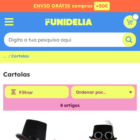
ENVIO GRÁTIS
compras
+50€
...
Cartolas
Cartolas
Filtrar
8
artigos