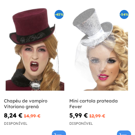
-45%
-54%
Chapéu de vampiro
Míni cartola prateada
Vitoriano grená
Fever
8,24 €
5,99 €
14,99 €
12,99 €
DISPONÍVEL
DISPONÍVEL