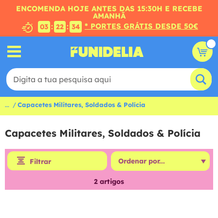
ENCOMENDA HOJE ANTES DAS 15:30H E RECEBE
AMANHÃ
* PORTES GRÁTIS DESDE 50€
:
:
03
22
34
...
Capacetes Militares, Soldados & Polícia
Capacetes Militares, Soldados & Polícia
Filtrar
2
artigos