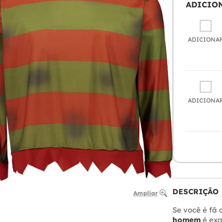
ADICIO
ADICIONA
ADICIONA
DESCRIÇÃO
Ampliar
Se você é fã d
homem
é exa