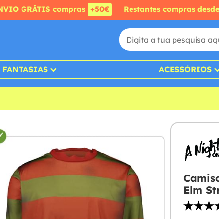
NVIO GRÁTIS
compras
+50€
Restantes compras
desd
FANTASIAS
ACESSÓRIOS
Camiso
Elm St