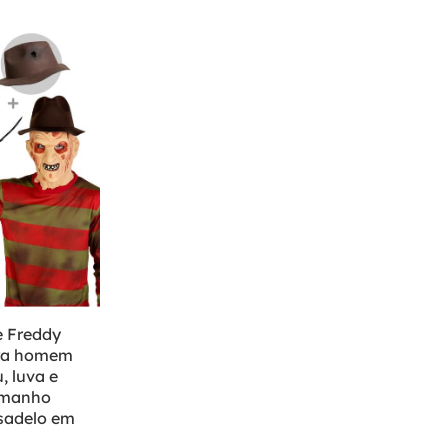
e Freddy
ra homem
 luva e
amanho
esadelo em