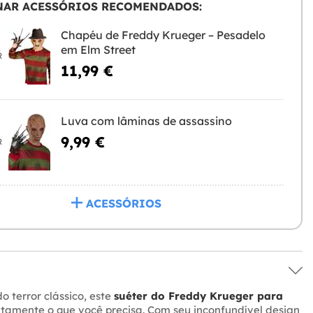
NAR ACESSÓRIOS RECOMENDADOS:
Chapéu de Freddy Krueger – Pesadelo
em Elm Street
R
11,99 €
Luva com lâminas de assassino
9,99 €
R
ACESSÓRIOS
o terror clássico, este
suéter do Freddy Krueger para
tamente o que você precisa. Com seu inconfundível design