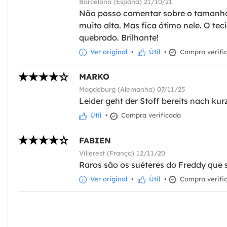
Barcelona (España) 21/10/21
Não posso comentar sobre o tamanho 
muito alta. Mas fica ótimo nele. O te
quebrado. Brilhante!
Ver original
•
Útil
•
Compra verifi
MARKO
Magdeburg (Alemanha) 07/11/25
Leider geht der Stoff bereits nach ku
Útil
•
Compra verificada
FABIEN
Villerest (França) 12/11/20
Raros são os suéteres do Freddy que s
Ver original
•
Útil
•
Compra verifi