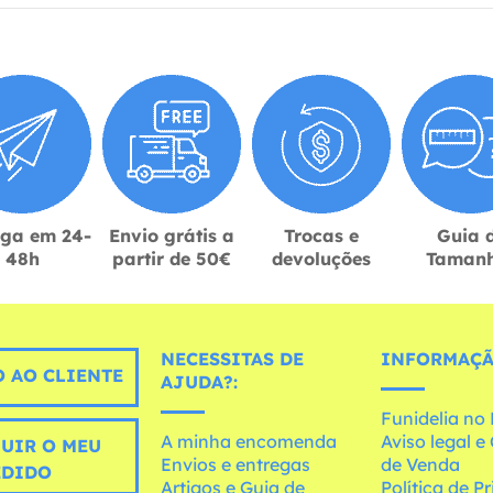
ega em 24-
Envio grátis a
Trocas e
Guia 
48h
partir de 50€
devoluções
Taman
NECESSITAS DE
INFORMAÇÃ
 AO CLIENTE
AJUDA?:
Funidelia n
A minha encomenda
Aviso legal 
UIR O MEU
Envios e entregas
de Venda
EDIDO
Artigos e Guia de
Política de P