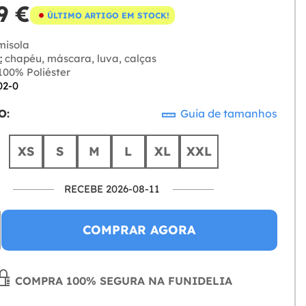
9 €
ÚLTIMO ARTIGO EM STOCK!
isola
:
chapéu, máscara, luva, calças
00% Poliéster
02-0
O:
Guia de tamanhos
XS
S
M
L
XL
XXL
RECEBE 2026-08-11
COMPRAR AGORA
COMPRA 100% SEGURA NA FUNIDELIA