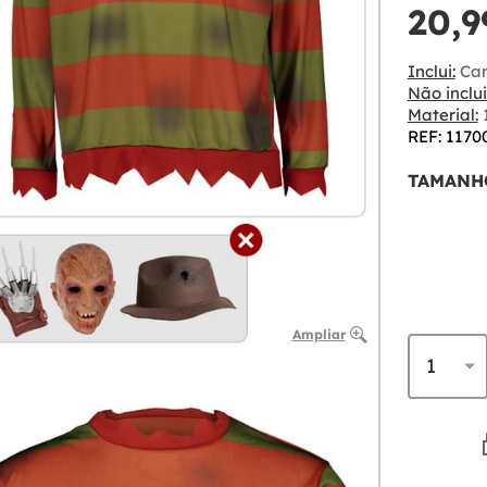
20,9
Inclui:
Cam
Não inclui
Material:
1
REF: 1170
TAMANH
Ampliar