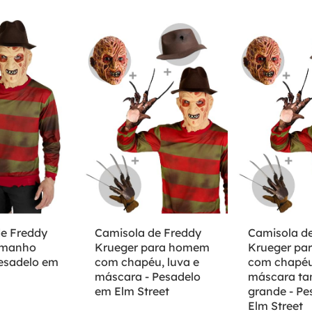
e Freddy
Camisola de Freddy
Camisola d
amanho
Krueger para homem
Krueger pa
esadelo em
com chapéu, luva e
com chapéu,
máscara - Pesadelo
máscara t
em Elm Street
grande - P
Elm Street