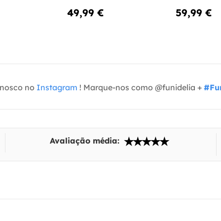
49,99 €
59,99 €
onosco no
Instagram
! Marque-nos como @funidelia +
#Fun
Avaliação média: