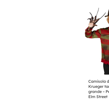
Camisola d
Krueger t
grande – P
Elm Street