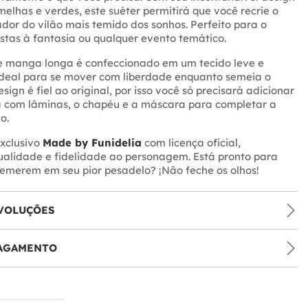
rmelhas e verdes, este suéter permitirá que você recrie o
ador do vilão mais temido dos sonhos. Perfeito para o
stas à fantasia ou qualquer evento temático.
de manga longa é confeccionado em um tecido leve e
ideal para se mover com liberdade enquanto semeia o
sign é fiel ao original, por isso você só precisará adicionar
a com lâminas, o chapéu e a máscara para completar a
o.
xclusivo
Made by Funidelia
com licença oficial,
ualidade e fidelidade ao personagem. Está pronto para
remerem em seu pior pesadelo? ¡Não feche os olhos!
VOLUÇÕES
PAGAMENTO