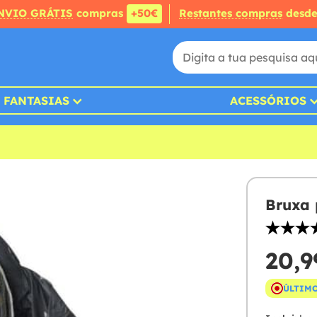
NVIO GRÁTIS
compras
+50€
Restantes compras
desd
FANTASIAS
ACESSÓRIOS
Bruxa 
20,9
ÚLTIMO