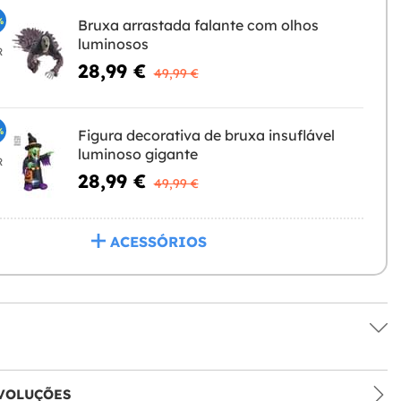
%
Bruxa arrastada falante com olhos
luminosos
R
28,99 €
49,99 €
%
Figura decorativa de bruxa insuflável
luminoso gigante
R
28,99 €
49,99 €
ACESSÓRIOS
VOLUÇÕES