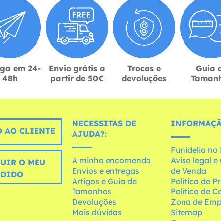
ega em 24-
Envio grátis a
Trocas e
Guia 
48h
partir de 50€
devoluções
Taman
NECESSITAS DE
INFORMAÇÃ
 AO CLIENTE
AJUDA?:
Funidelia n
A minha encomenda
Aviso legal 
UIR O MEU
Envios e entregas
de Venda
EDIDO
Artigos e Guia de
Política de P
Tamanhos
Política de C
Devoluções
Zona de Emp
Mais dúvidas
Sitemap