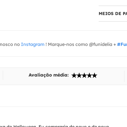
MEIOS DE 
onosco no
Instagram
! Marque-nos como @funidelia +
#Fun
Avaliação média:
uxa do Halloween. Eu compraria de novo e de novo.