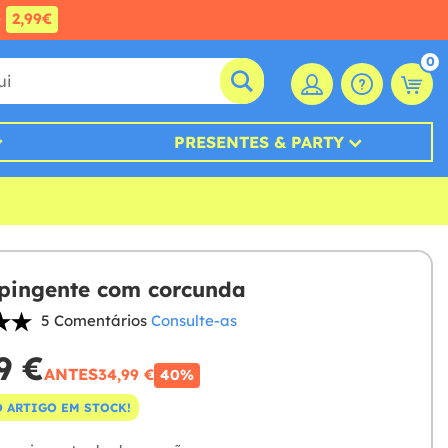
e
2,99€
0
PRESENTES & PARTY
pingente com corcunda
5 Comentários
Consulte-as
9 €
ANTES
34,99 €
40%
 ARTIGO EM STOCK!