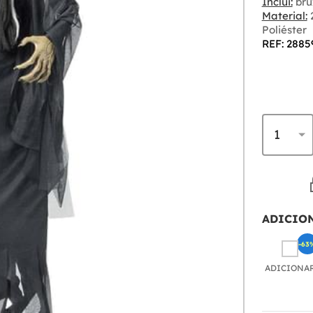
Inclui:
bru
Material:
2
Poliéster
REF: 2885
ADICIO
-63
ADICIONA