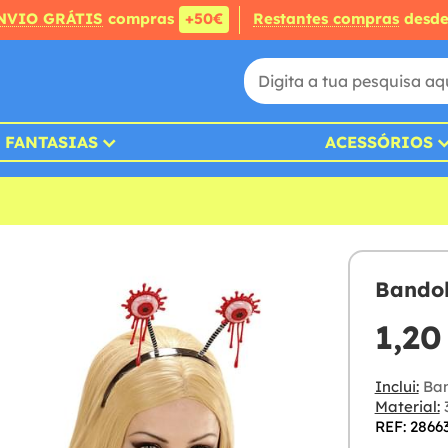
NVIO GRÁTIS
compras
+50€
Restantes compras
desd
FANTASIAS
ACESSÓRIOS
Bandol
1,20
Inclui:
Ban
Material:
3
REF: 2866