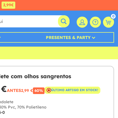
e
2,99€
0
PRESENTES & PARTY
ete com olhos sangrentos
 €
ANTES
2,99 €
ÚLTIMO ARTIGO EM STOCK!
60%
dolete
0% Pvc, 70% Polietileno
3-0