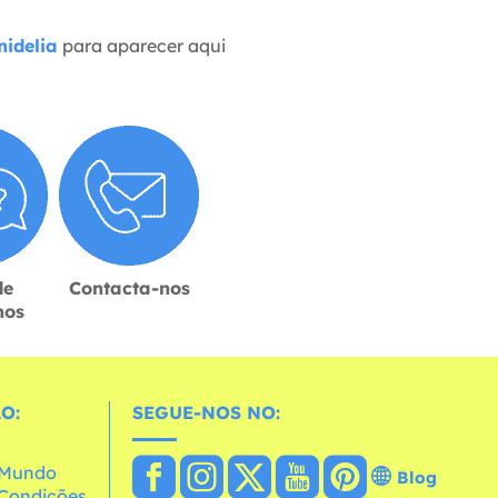
idelia
para aparecer aqui
de
Contacta-nos
hos
O:
SEGUE-NOS NO:
o Mundo
Blog
e Condições