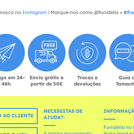
onosco no
Instagram
! Marque-nos como @funidelia +
#Fun
ega em 24-
Envio grátis a
Trocas e
Guia 
48h
partir de 50€
devoluções
Taman
NECESSITAS DE
INFORMAÇÃ
 AO CLIENTE
AJUDA?:
Funidelia n
A minha encomenda
Aviso legal 