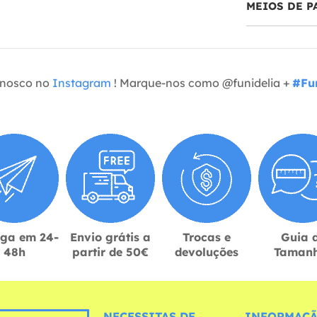
MEIOS DE 
onosco no
Instagram
! Marque-nos como @funidelia +
#Fun
ega em 24-
Envio grátis a
Trocas e
Guia 
48h
partir de 50€
devoluções
Taman
NECESSITAS DE
INFORMAÇÃ