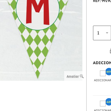
REF: 9919
ADICIO
-65
Ampliar
ADICIONA
-62
ADICIONA