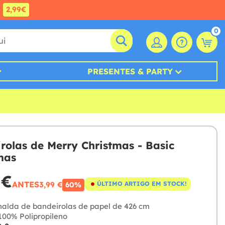
e
2,99€
0
PRESENTES & PARTY
rolas de Merry Christmas - Basic
mas
 €
ANTES
3,99 €
ÚLTIMO ARTIGO EM STOCK!
60%
nalda de bandeirolas de papel de 426 cm
00% Polipropileno