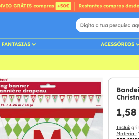
NVIO GRÁTIS
compras
+50€
Restantes compras
desd
FANTASIAS
ACESSÓRIOS
Bandei
Christ
1,58
Inclui:
gri
Material:
1