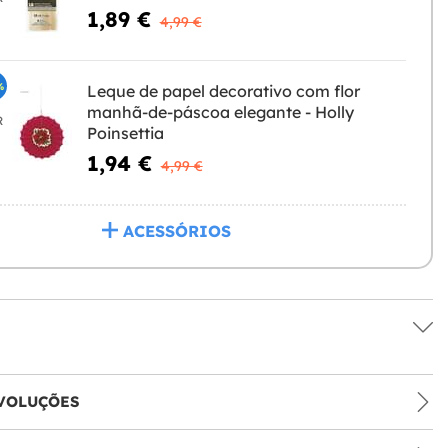
1,89 €
4,99 €
%
Leque de papel decorativo com flor
manhã-de-páscoa elegante - Holly
R
Poinsettia
1,94 €
4,99 €
ACESSÓRIOS
VOLUÇÕES