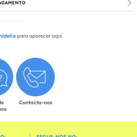
PAGAMENTO
idelia
para aparecer aqui
de
Contacta-nos
hos
O:
SEGUE-NOS NO: