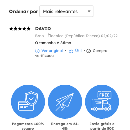
Ordenar por
DAVID
Brno - Židenice (República Tcheca) 02/02/22
O tamanho é ótimo
Ver original
•
Útil
•
Compra
verificada
Pagamento 100%
Entrega em 24-
Envio grátis a
seguro
48h
partir de 50€