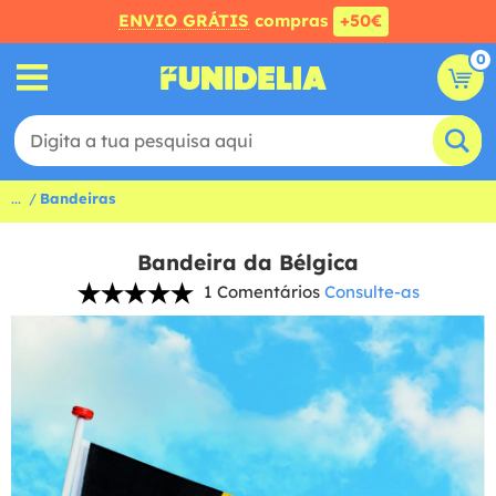
ENVIO GRÁTIS
compras
+50€
0
...
Bandeiras
Bandeira da Bélgica
1 Comentários
Consulte-as