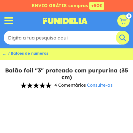
ENVIO GRÁTIS
compras
+50€
0
...
Balões de números
Balão foil "3" prateado com purpurina (35
cm)
4 Comentários
Consulte-as