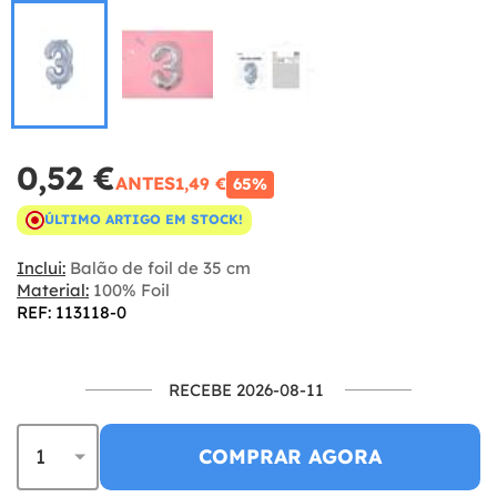
0,52 €
ANTES
1,49 €
65%
ÚLTIMO ARTIGO EM STOCK!
Inclui:
Balão de foil de 35 cm
Material:
100% Foil
REF: 113118-0
RECEBE 2026-08-11
COMPRAR AGORA