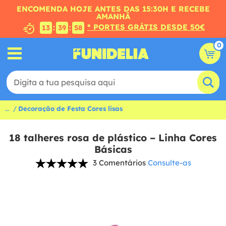
ENCOMENDA HOJE ANTES DAS 15:30H E RECEBE
AMANHÃ
* PORTES GRÁTIS DESDE 50€
:
:
13
39
57
0
...
Decoração de Festa Cores lisas
18 talheres rosa de plástico – Linha Cores
Básicas
3 Comentários
Consulte-as