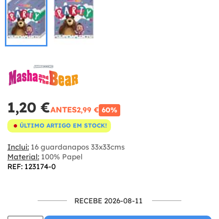
1,20 €
ANTES
2,99 €
60%
ÚLTIMO ARTIGO EM STOCK!
Inclui:
16 guardanapos 33x33cms
Material:
100% Papel
REF: 123174-0
RECEBE 2026-08-11