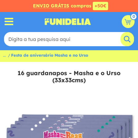
ENVIO GRÁTIS
compras
+50€
0
...
Festa de aniversário Masha e no Urso
16 guardanapos - Masha e o Urso
(33x33cms)