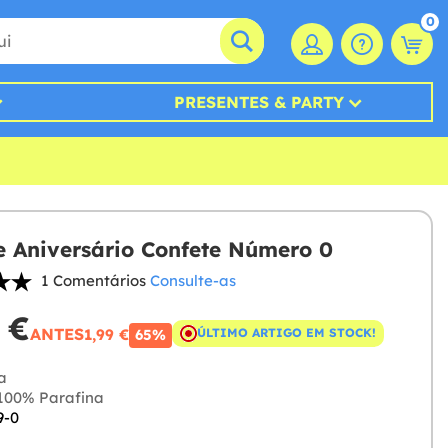
0
PRESENTES & PARTY
e Aniversário Confete Número 0
1 Comentários
Consulte-as
 €
ANTES
1,99 €
ÚLTIMO ARTIGO EM STOCK!
65%
a
100% Parafina
9-0