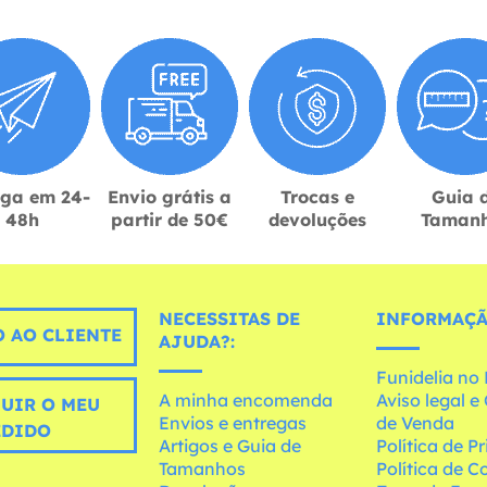
ega em 24-
Envio grátis a
Trocas e
Guia 
48h
partir de 50€
devoluções
Taman
NECESSITAS DE
INFORMAÇÃ
 AO CLIENTE
AJUDA?:
Funidelia n
A minha encomenda
Aviso legal 
UIR O MEU
Envios e entregas
de Venda
EDIDO
Artigos e Guia de
Política de P
Tamanhos
Política de C