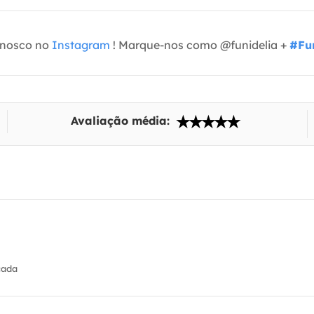
onosco no
Instagram
! Marque-nos como @funidelia +
#Fun
Avaliação média:
cada