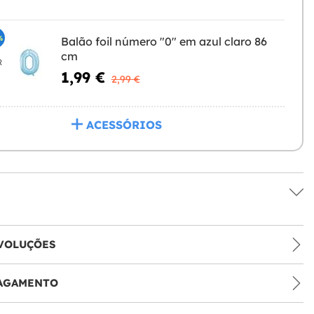
%
Balão foil número "0" em azul claro 86
cm
R
1,99 €
2,99 €
ACESSÓRIOS
VOLUÇÕES
PAGAMENTO