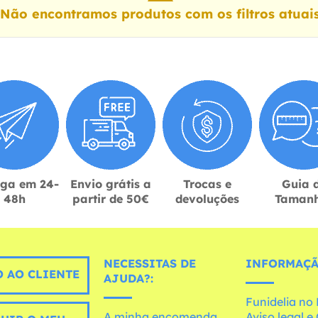
Não encontramos produtos com os filtros atuai
ega em 24-
Envio grátis a
Trocas e
Guia 
48h
partir de 50€
devoluções
Taman
NECESSITAS DE
INFORMAÇÃ
 AO CLIENTE
AJUDA?:
Funidelia n
A minha encomenda
Aviso legal 