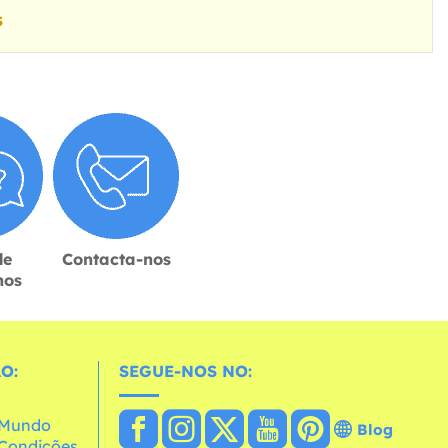
s
de
Contacta-nos
hos
O:
SEGUE-NOS NO:
o Mundo
Blog
e Condições