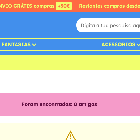
NVIO GRÁTIS
compras
+50€
Restantes compras
desd
FANTASIAS
ACESSÓRIOS
Foram encontrados:
0
artigos