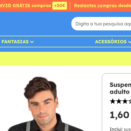
NVIO GRÁTIS
compras
+50€
Restantes compras
desd
FANTASIAS
ACESSÓRIOS
Suspen
adulto
1,60
Inclui:
sus