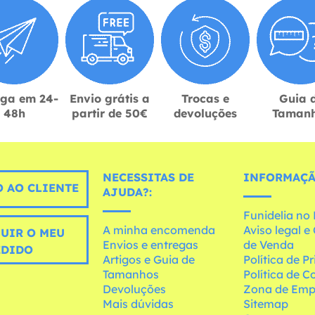
ega em 24-
Envio grátis a
Trocas e
Guia 
48h
partir de 50€
devoluções
Taman
NECESSITAS DE
INFORMAÇÃ
 AO CLIENTE
AJUDA?:
Funidelia n
A minha encomenda
Aviso legal 
UIR O MEU
Envios e entregas
de Venda
EDIDO
Artigos e Guia de
Política de P
Tamanhos
Política de C
Devoluções
Zona de Emp
Mais dúvidas
Sitemap