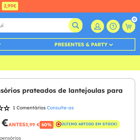
e
2,99€
0
PRESENTES & PARTY
sórios prateados de lantejoulas para
1 Comentários
Consulte-as
 €
ANTES
3,99 €
ÚLTIMO ARTIGO EM STOCK!
60%
pensórios