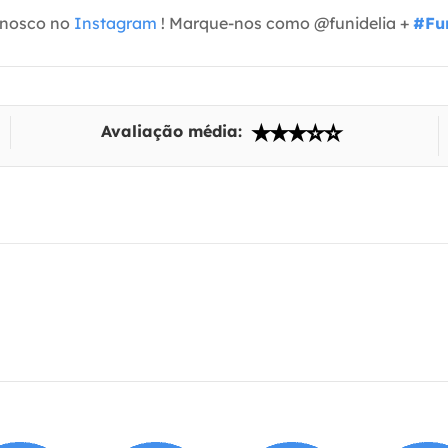
onosco no
Instagram
! Marque-nos como @funidelia +
#Fun
Avaliação média: