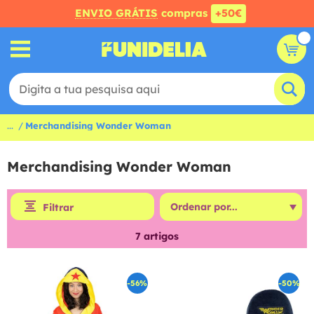
ENVIO GRÁTIS
compras
+50€
...
Merchandising Wonder Woman
Merchandising Wonder Woman
Filtrar
7
artigos
-56%
-50%