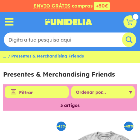
ENVIO GRÁTIS
compras
+50€
...
Presentes & Merchandising Friends
Presentes & Merchandising Friends
Filtrar
3
artigos
-45%
-40%