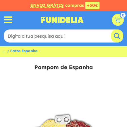
ENVIO GRÁTIS
compras
+50€
0
...
Fatos Espanha
Pompom de Espanha