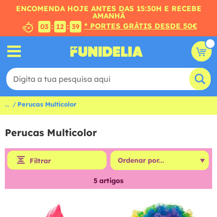
ENCOMENDA HOJE ANTES DAS 15:30H E RECEBE
AMANHÃ
* PORTES GRÁTIS DESDE 50€
:
:
03
12
38
...
Perucas Multicolor
Perucas Multicolor
Filtrar
5
artigos