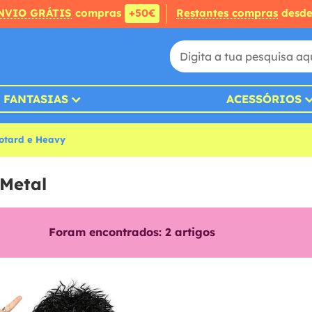
NVIO GRÁTIS
compras
+50€
Restantes compras
desd
FANTASIAS
ACESSÓRIOS
otard e Heavy
 Metal
Foram encontrados:
2
artigos