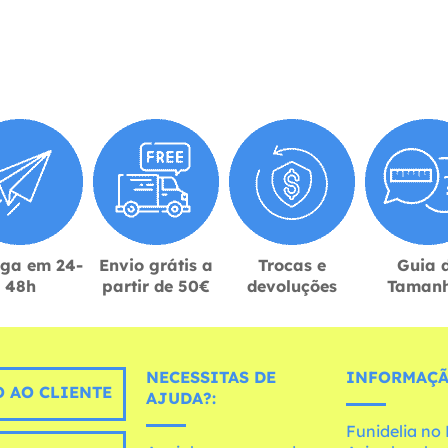
ega em 24-
Envio grátis a
Trocas e
Guia 
48h
partir de 50€
devoluções
Taman
NECESSITAS DE
INFORMAÇÃ
 AO CLIENTE
AJUDA?:
Funidelia n