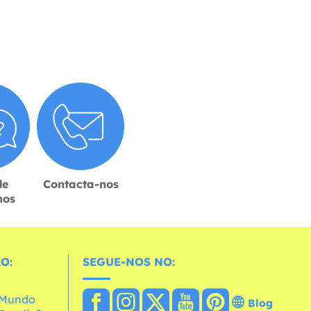
de
Contacta-nos
hos
O:
SEGUE-NOS NO:
o Mundo
Blog