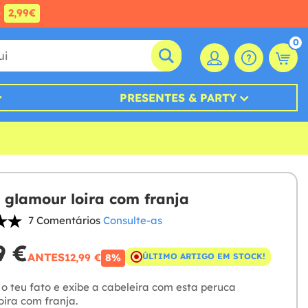
e
2,99€
0
PRESENTES & PARTY
 glamour loira com franja
7 Comentários
Consulte-as
9 €
ANTES
12,99 €
ÚLTIMO ARTIGO EM STOCK!
8%
o teu fato e exibe a cabeleira com esta peruca
oira com franja.