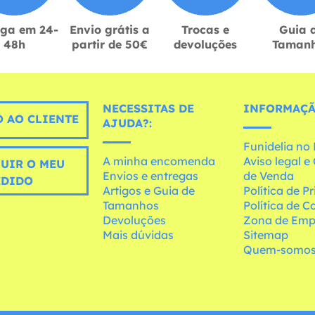
ega em 24-
Envio grátis a
Trocas e
Guia 
48h
partir de 50€
devoluções
Taman
NECESSITAS DE
INFORMAÇÃ
 AO CLIENTE
AJUDA?:
Funidelia n
A minha encomenda
Aviso legal 
UIR O MEU
Envios e entregas
de Venda
EDIDO
Artigos e Guia de
Política de P
Tamanhos
Política de C
Devoluções
Zona de Emp
Mais dúvidas
Sitemap
Quem-somo