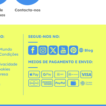
de
Contacta-nos
hos
O:
SEGUE-NOS NO:
o Mundo
Blog
e Condições
MEIOS DE PAGAMENTO E ENVIO:
rivacidade
ookies
resa
s