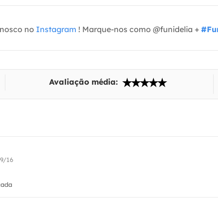
onosco no
Instagram
! Marque-nos como @funidelia +
#Fun
Avaliação média:
09/16
cada