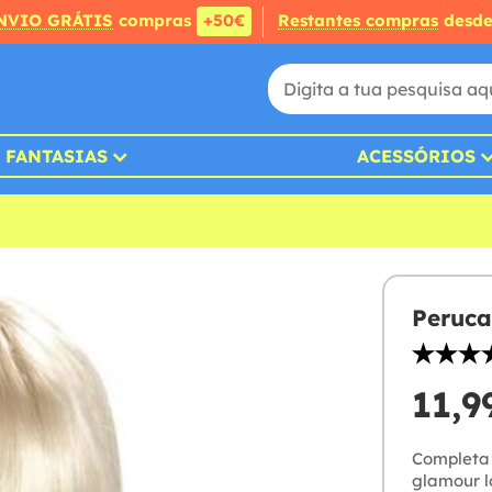
NVIO GRÁTIS
compras
+50€
Restantes compras
desd
FANTASIAS
ACESSÓRIOS
Peruca
11,9
Completa 
glamour l