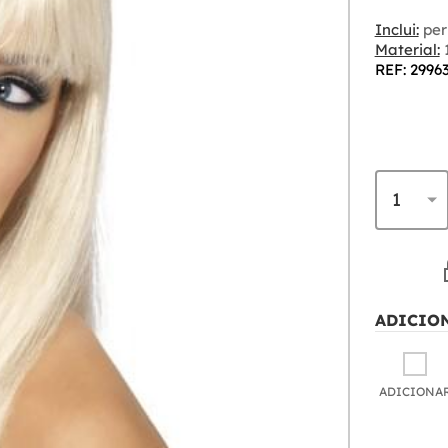
Inclui:
per
Material:
1
REF: 2996
ADICIO
ADICIONA