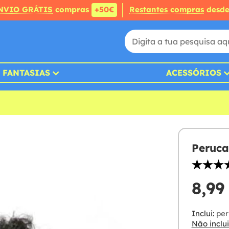
NVIO GRÁTIS
compras
+50€
Restantes compras
desd
FANTASIAS
ACESSÓRIOS
Peruca
8,99
Inclui:
per
Não inclui