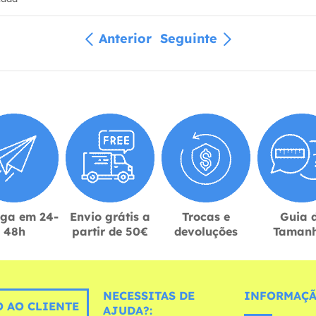
Anterior
Seguinte
ega em 24-
Envio grátis a
Trocas e
Guia 
48h
partir de 50€
devoluções
Taman
NECESSITAS DE
INFORMAÇÃ
 AO CLIENTE
AJUDA?: