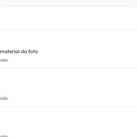
material da foto
cada
cada
cada