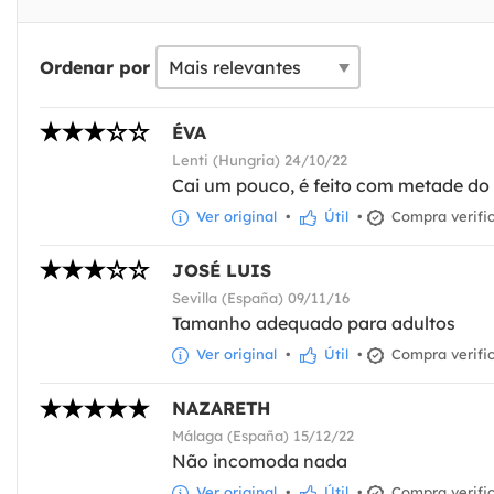
Ordenar por
ÉVA
Lenti (Hungria) 24/10/22
Cai um pouco, é feito com metade do 
Ver original
•
Útil
•
Compra verifi
JOSÉ LUIS
Sevilla (España) 09/11/16
Tamanho adequado para adultos
Ver original
•
Útil
•
Compra verifi
NAZARETH
Málaga (España) 15/12/22
Não incomoda nada
Ver original
•
Útil
•
Compra verifi