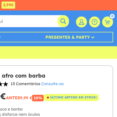
e
2,99€
0
PRESENTES & PARTY
 afro com barba
13 Comentários
Consulte-as
 €
ANTES
9,99 €
ÚLTIMO ARTIGO EM STOCK!
10%
uca e barba
:
disfarce nem óculos