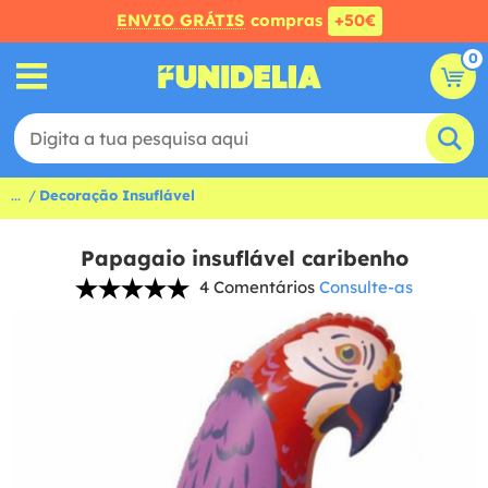
ENVIO GRÁTIS
compras
+50€
0
...
Decoração Insuflável
Papagaio insuflável caribenho
4 Comentários
Consulte-as