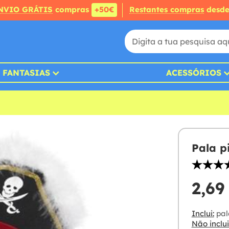
NVIO GRÁTIS
compras
+50€
Restantes compras
desd
FANTASIAS
ACESSÓRIOS
Pala p
2,69
Inclui:
pal
Não inclui