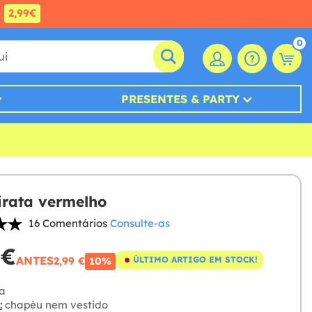
e
2,99€
0
PRESENTES & PARTY
irata vermelho
16 Comentários
Consulte-as
 €
ANTES
2,99 €
ÚLTIMO ARTIGO EM STOCK!
10%
a
:
chapéu nem vestido