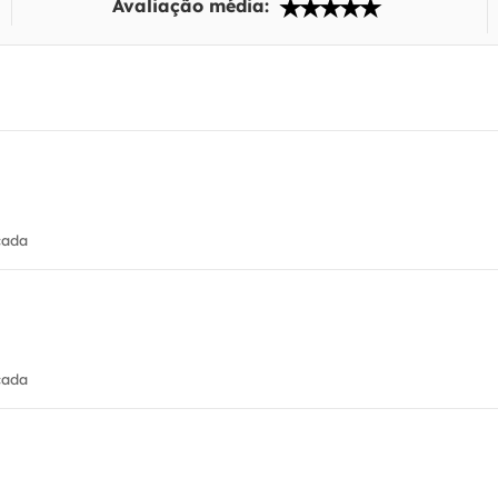
Avaliação média:
cada
cada