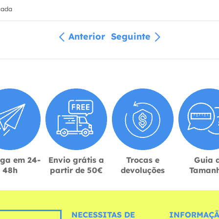
cada
Anterior
Seguinte
ega em 24-
Envio grátis a
Trocas e
Guia 
48h
partir de 50€
devoluções
Taman
NECESSITAS DE
INFORMAÇÃ