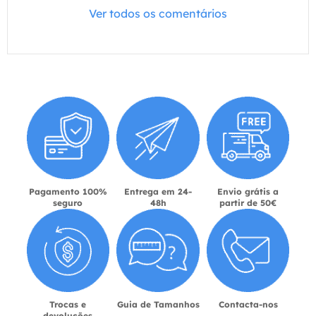
Ver todos os comentários
Pagamento 100%
Entrega em 24-
Envio grátis a
seguro
48h
partir de 50€
Trocas e
Guia de Tamanhos
Contacta-nos
devoluções