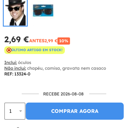
2,69 €
ANTES
2,99 €
10%
ÚLTIMO ARTIGO EM STOCK!
Inclui:
óculos
Não inclui:
chapéu, camisa, gravata nem casaco
REF: 13324-0
RECEBE 2026-08-08
COMPRAR AGORA