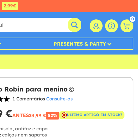
e
2,99€
0
PRESENTES & PARTY
to Robin para menino
1 Comentários
Consulte-as
9 €
ANTES
24,99 €
ÚLTIMO ARTIGO EM STOCK!
52%
isola, antifaz e capa
:
calças nem sapatos