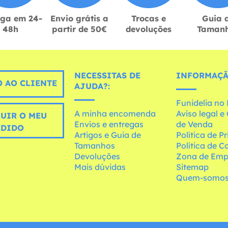
ega em 24-
Envio grátis a
Trocas e
Guia 
48h
partir de 50€
devoluções
Taman
NECESSITAS DE
INFORMAÇÃ
 AO CLIENTE
AJUDA?:
Funidelia n
A minha encomenda
Aviso legal 
UIR O MEU
Envios e entregas
de Venda
EDIDO
Artigos e Guia de
Política de P
Tamanhos
Política de C
Devoluções
Zona de Emp
Mais dúvidas
Sitemap
Quem-somo