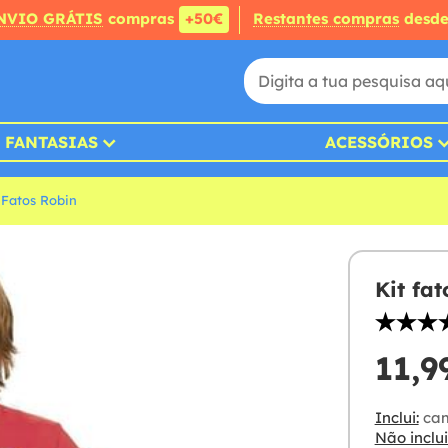
NVIO GRÁTIS
compras
+50€
Restantes compras
desd
FANTASIAS
ACESSÓRIOS
Fatos Robin
Kit fa
11,9
Inclui:
cam
Não inclui