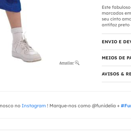
Este fabuloso
marcados em p
seu cinto am
antifaz preto
ENVIO E DE
MEIOS DE 
Ampliar
AVISOS & 
onosco no
Instagram
! Marque-nos como @funidelia +
#Fun