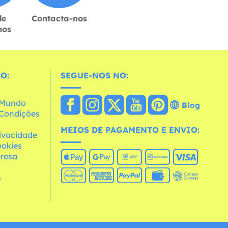
de
Contacta-nos
hos
O:
SEGUE-NOS NO:
o Mundo
Blog
e Condições
MEIOS DE PAGAMENTO E ENVIO:
rivacidade
ookies
resa
s