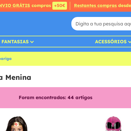
NVIO GRÁTIS
compras
+50€
Restantes compras
desd
FANTASIAS
ACESSÓRIOS
pariga
ra Menina
Foram encontrados:
44
artigos