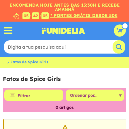
ENCOMENDA HOJE ANTES DAS 15:30H E RECEBE
AMANHÃ
* PORTES GRÁTIS DESDE 50€
:
:
05
42
05
...
Fatos de Spice Girls
Fatos de Spice Girls
Filtrar
0
artigos