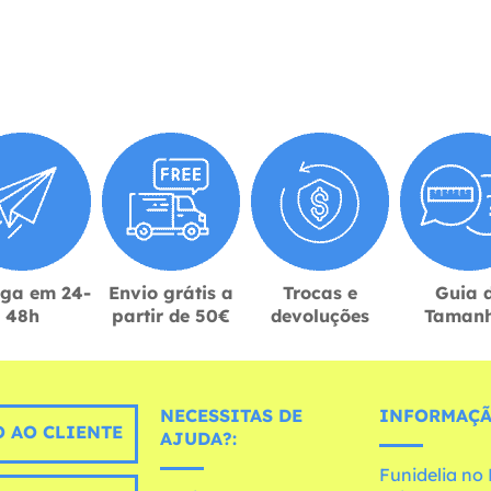
ega em 24-
Envio grátis a
Trocas e
Guia 
48h
partir de 50€
devoluções
Taman
NECESSITAS DE
INFORMAÇÃ
 AO CLIENTE
AJUDA?:
Funidelia n