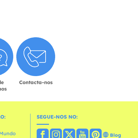
de
Contacta-nos
hos
O:
SEGUE-NOS NO:
o Mundo
Blog