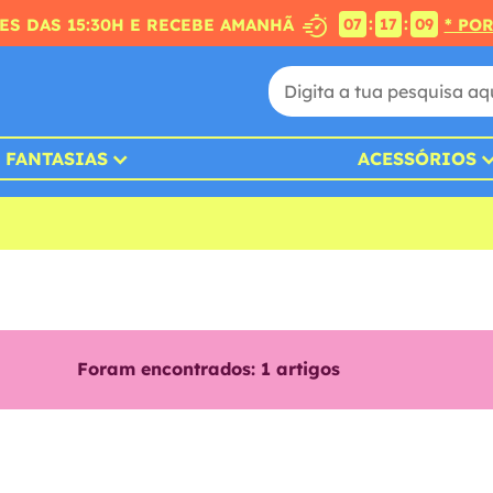
:
:
S DAS 15:30H E RECEBE AMANHÃ
* PO
07
17
09
FANTASIAS
ACESSÓRIOS
Foram encontrados:
1
artigos