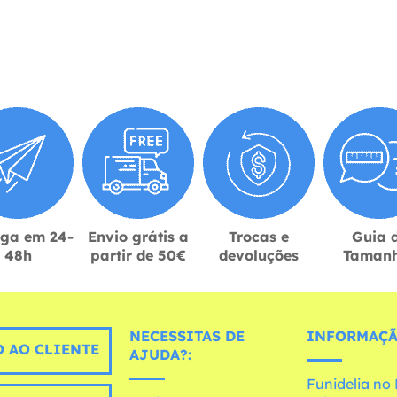
ega em 24-
Envio grátis a
Trocas e
Guia 
48h
partir de 50€
devoluções
Taman
NECESSITAS DE
INFORMAÇÃ
 AO CLIENTE
AJUDA?:
Funidelia n