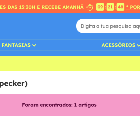
:
:
S DAS 15:30H E RECEBE AMANHÃ
* PO
09
21
48
FANTASIAS
ACESSÓRIOS
pecker)
Foram encontrados:
1
artigos