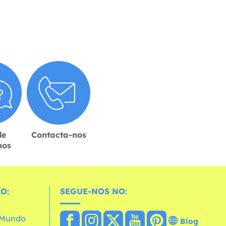
de
Contacta-nos
hos
O:
SEGUE-NOS NO:
o Mundo
Blog