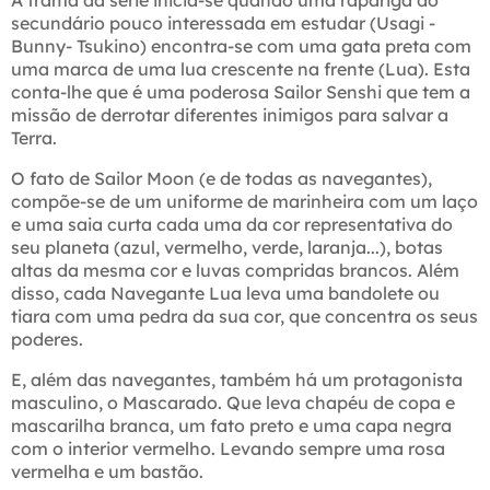
A trama da série inicia-se quando uma rapariga do
secundário pouco interessada em estudar (Usagi -
Bunny- Tsukino) encontra-se com uma gata preta com
uma marca de uma lua crescente na frente (Lua). Esta
conta-lhe que é uma poderosa Sailor Senshi que tem a
missão de derrotar diferentes inimigos para salvar a
Terra.
O fato de Sailor Moon (e de todas as navegantes),
compõe-se de um uniforme de marinheira com um laço
e uma saia curta cada uma da cor representativa do
seu planeta (azul, vermelho, verde, laranja...), botas
altas da mesma cor e luvas compridas brancos. Além
disso, cada Navegante Lua leva uma bandolete ou
tiara com uma pedra da sua cor, que concentra os seus
poderes.
E, além das navegantes, também há um protagonista
masculino, o Mascarado. Que leva chapéu de copa e
mascarilha branca, um fato preto e uma capa negra
com o interior vermelho. Levando sempre uma rosa
vermelha e um bastão.