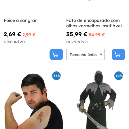
Foice a sangrar
Fato de encapuzado com
olhos vermelhos insuflável
para homem
2,69 €
35,99 €
2,99 €
54,99 €
DISPONÍVEL
DISPONÍVEL
-33%
-10%