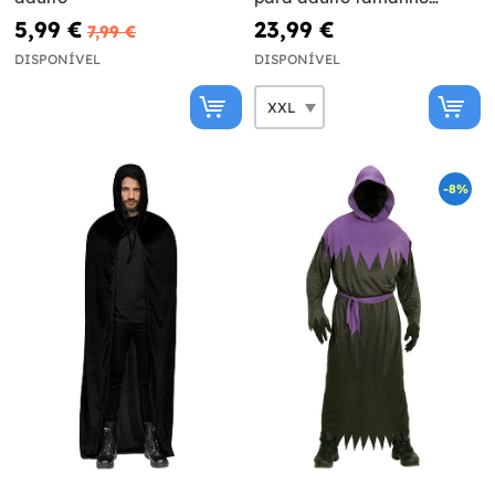
grande
5,99 €
23,99 €
7,99 €
DISPONÍVEL
DISPONÍVEL
-8%