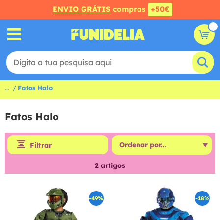
ENVIO GRÁTIS
compras
+50€
...
Fatos Halo
Fatos Halo
Filtrar
2
artigos
-49%
-18%