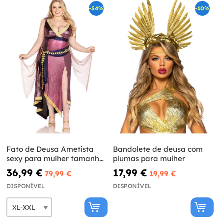
-54%
-10%
Fato de Deusa Ametista
Bandolete de deusa com
sexy para mulher tamanho
plumas para mulher
grande
36,99 €
17,99 €
79,99 €
19,99 €
DISPONÍVEL
DISPONÍVEL