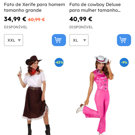
Fato de Xerife para homem
Fato de cowboy Deluxe
tamanho grande
para mulher tamanho
grande
34,99 €
40,99 €
40,99 €
DISPONÍVEL
DISPONÍVEL
-43%
-9%