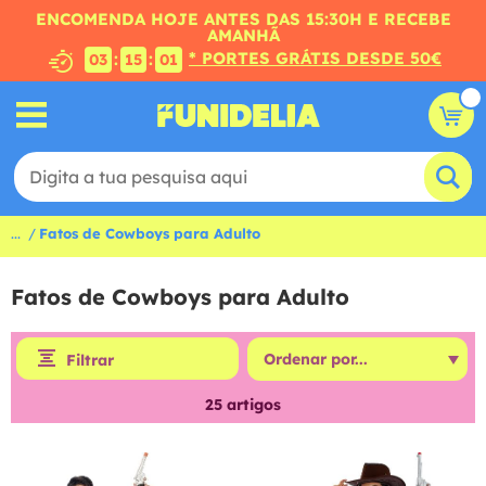
ENCOMENDA HOJE ANTES DAS 15:30H E RECEBE
AMANHÃ
* PORTES GRÁTIS DESDE 50€
:
:
03
15
00
...
Fatos de Cowboys para Adulto
Fatos de Cowboys para Adulto
Filtrar
25
artigos