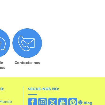
de
Contacta-nos
hos
O:
SEGUE-NOS NO:
o Mundo
Blog