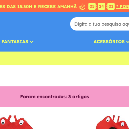
:
:
S DAS 15:30H E RECEBE AMANHÃ
* PO
05
24
01
FANTASIAS
ACESSÓRIOS
Foram encontrados:
3
artigos