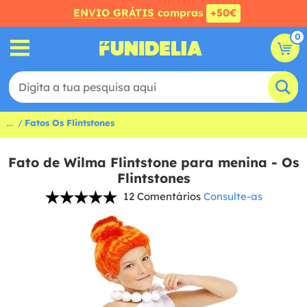
ENVIO GRÁTIS
compras
+50€
0
...
Fatos Os Flintstones
Fato de Wilma Flintstone para menina - Os
Flintstones
12 Comentários
Consulte-as