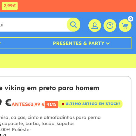
e
2,99€
0
PRESENTES & PARTY
e viking em preto para homem
9 €
ANTES
63,99 €
ÚLTIMO ARTIGO EM STOCK!
41%
isa, calças, cinto e almofadinhas para perna
:
capacete, barba, facão, sapatos
00% Poliéster
4-0