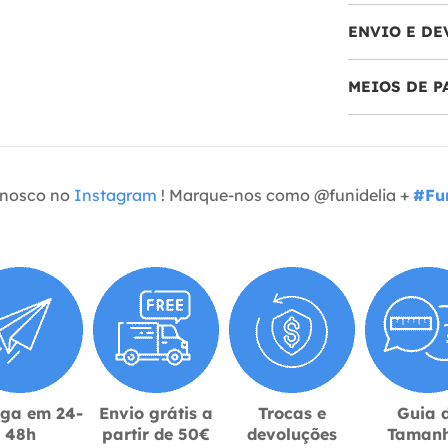
ENVIO E DE
MEIOS DE 
onosco no
Instagram
! Marque-nos como @funidelia +
#Fun
ega em 24-
Envio grátis a
Trocas e
Guia 
48h
partir de 50€
devoluções
Taman