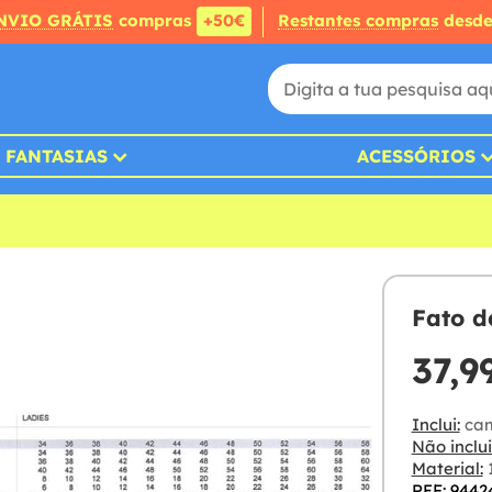
NVIO GRÁTIS
compras
+50€
Restantes compras
desd
FANTASIAS
ACESSÓRIOS
Fato d
37,9
Inclui:
cam
Não inclui
Material:
1
REF: 9442