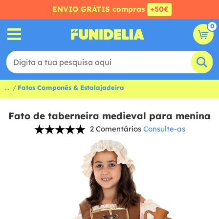
ENVIO GRÁTIS
compras
+50€
0
...
Fatos Camponês & Estalajadeira
Fato de taberneira medieval para menina
2 Comentários
Consulte-as