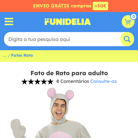
ENVIO GRÁTIS
compras
+50€
0
...
Fatos Rato
Fato de Rato para adulto
8 Comentários
Consulte-as