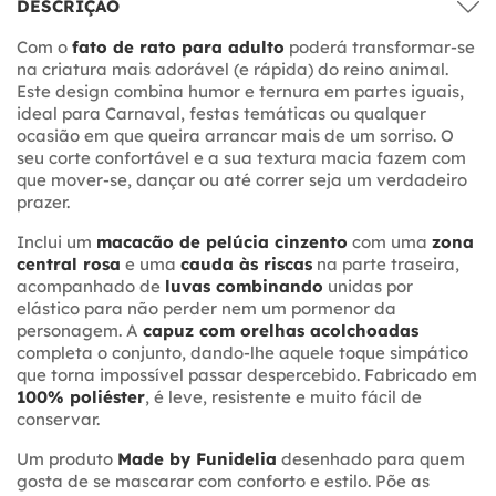
DESCRIÇÃO
Com o
fato de rato para adulto
poderá transformar-se
na criatura mais adorável (e rápida) do reino animal.
Este design combina humor e ternura em partes iguais,
ideal para Carnaval, festas temáticas ou qualquer
ocasião em que queira arrancar mais de um sorriso. O
seu corte confortável e a sua textura macia fazem com
que mover-se, dançar ou até correr seja um verdadeiro
prazer.
Inclui um
macacão de pelúcia cinzento
com uma
zona
central rosa
e uma
cauda às riscas
na parte traseira,
acompanhado de
luvas combinando
unidas por
elástico para não perder nem um pormenor da
personagem. A
capuz com orelhas acolchoadas
completa o conjunto, dando-lhe aquele toque simpático
que torna impossível passar despercebido. Fabricado em
100% poliéster
, é leve, resistente e muito fácil de
conservar.
Um produto
Made by Funidelia
desenhado para quem
gosta de se mascarar com conforto e estilo. Põe as