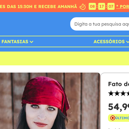
:
:
S DAS 15:30H E RECEBE AMANHÃ
* PO
08
17
05
FANTASIAS
ACESSÓRIOS
Fato d
54,9
ÚLTIMO