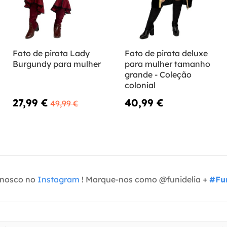
Fato de pirata Lady
Fato de pirata deluxe
Burgundy para mulher
para mulher tamanho
grande - Coleção
colonial
27,99 €
40,99 €
49,99 €
onosco no
Instagram
! Marque-nos como @funidelia +
#Fun