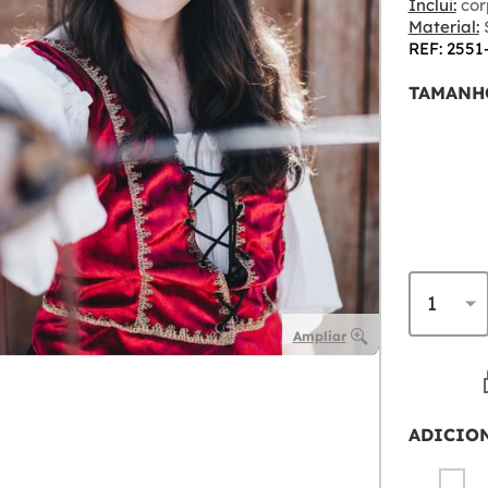
Inclui:
cor
Material:
S
REF: 2551
TAMANH
Ampliar
ADICIO