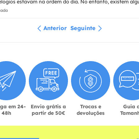
s elogios estavam na ordem do dia. No entanto, existem al
cada
Anterior
Seguinte
ega em 24-
Envio grátis a
Trocas e
Guia 
48h
partir de 50€
devoluções
Taman