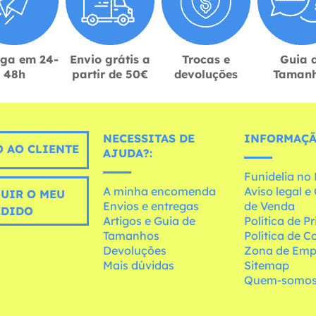
ega em 24-
Envio grátis a
Trocas e
Guia 
48h
partir de 50€
devoluções
Taman
NECESSITAS DE
INFORMAÇÃ
 AO CLIENTE
AJUDA?:
Funidelia n
A minha encomenda
Aviso legal 
UIR O MEU
Envios e entregas
de Venda
EDIDO
Artigos e Guia de
Política de P
Tamanhos
Política de C
Devoluções
Zona de Emp
Mais dúvidas
Sitemap
Quem-somo