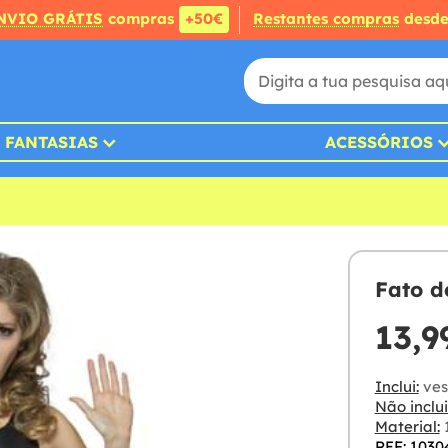
NVIO GRÁTIS
compras
+50€
Restantes compras
desd
FANTASIAS
ACESSÓRIOS
Fato d
13,9
Inclui:
ves
Não inclui
Material:
1
REF: 1030