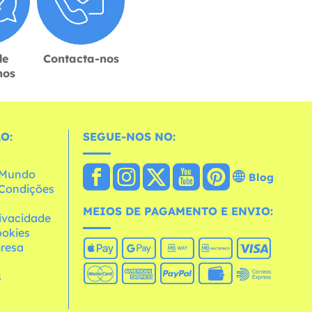
de
Contacta-nos
hos
O:
SEGUE-NOS NO:
o Mundo
Blog
e Condições
MEIOS DE PAGAMENTO E ENVIO:
rivacidade
ookies
resa
s