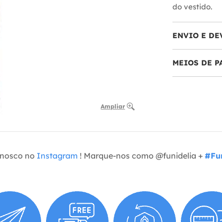
do vestido.
ENVIO E DE
MEIOS DE 
Ampliar
onosco no
Instagram
! Marque-nos como @funidelia +
#Fun