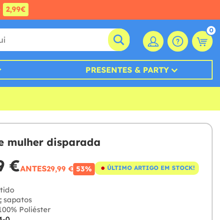
e
2,99€
0
PRESENTES & PARTY
e mulher disparada
9 €
ANTES
29,99 €
ÚLTIMO ARTIGO EM STOCK!
53%
tido
:
sapatos
00% Poliéster
4-0