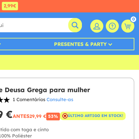
e
2,99€
0
PRESENTES & PARTY
e Deusa Grega para mulher
1 Comentários
Consulte-as
9 €
ANTES
29,99 €
ÚLTIMO ARTIGO EM STOCK!
53%
tido com toga e cinto
00% Poliéster