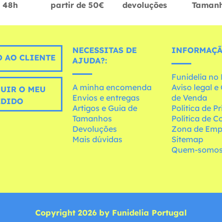
48h
partir de 50€
devoluções
Taman
NECESSITAS DE
INFORMAÇÃ
 AO CLIENTE
AJUDA?:
Funidelia n
A minha encomenda
Aviso legal 
UIR O MEU
Envios e entregas
de Venda
EDIDO
Artigos e Guia de
Política de P
Tamanhos
Política de C
Devoluções
Zona de Emp
Mais dúvidas
Sitemap
Quem-somo
Copyright 2026 by Funidelia Portugal