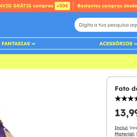
NVIO GRÁTIS
compras
+50€
Restantes compras
desd
FANTASIAS
ACESSÓRIOS
Fato d
13,9
Inclui:
Ves
Material:
1