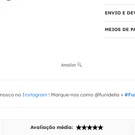
ENVIO E DE
MEIOS DE 
Ampliar
onosco no
Instagram
! Marque-nos como @funidelia +
#Fun
Avaliação média: