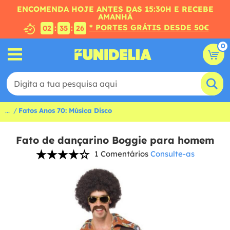
ENCOMENDA HOJE ANTES DAS 15:30H E RECEBE
AMANHÃ
* PORTES GRÁTIS DESDE 50€
:
:
02
35
25
0
...
Fatos Anos 70: Música Disco
Fato de dançarino Boggie para homem
1 Comentários
Consulte-as