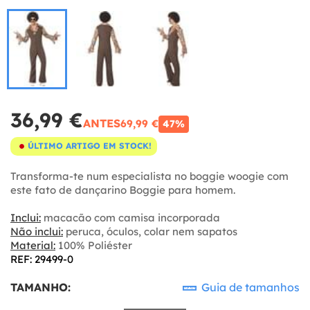
36,99 €
ANTES
69,99 €
47%
ÚLTIMO ARTIGO EM STOCK!
Transforma-te num especialista no boggie woogie com
este fato de dançarino Boggie para homem.
Inclui:
macacão com camisa incorporada
Não inclui:
peruca, óculos, colar nem sapatos
Material:
100% Poliéster
REF: 29499-0
TAMANHO:
Guia de tamanhos