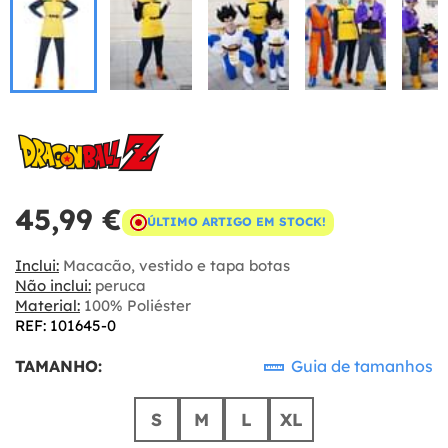
45,99 €
ÚLTIMO ARTIGO EM STOCK!
Inclui:
Macacão, vestido e tapa botas
Não inclui:
peruca
Material:
100% Poliéster
REF: 101645-0
TAMANHO:
Guia de tamanhos
S
M
L
XL