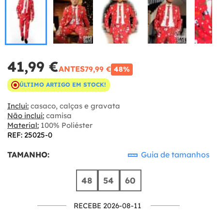
41,99 €
ANTES
79,99 €
48%
ÚLTIMO ARTIGO EM STOCK!
Inclui:
casaco, calças e gravata
Não inclui:
camisa
Material:
100% Poliéster
REF: 25025-0
TAMANHO:
Guia de tamanhos
48
54
60
RECEBE 2026-08-11